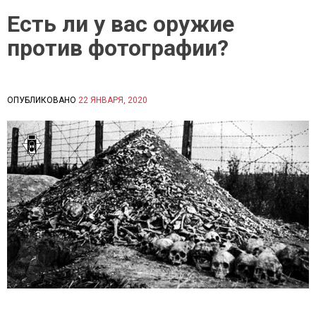
Есть ли у вас оружие
против фотографии?
ОПУБЛИКОВАНО
22 ЯНВАРЯ, 2020
B
P
Y
O
С
S
И
T
Д
E
О
D
Р
I
О
N
В
С
А
Т
Е
А
К
Т
А
Ь
Т
И
Е
О
Р
Ф
И
О