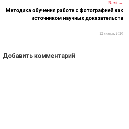
Next
→
g
Методика обучения работе с фотографией как
a
источником научных доказательств
t
22 января, 2020
i
o
Добавить комментарий
n