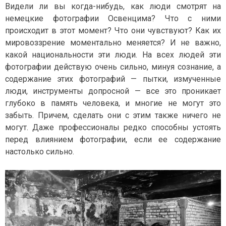
Н
Т
Видели ли вы когда-нибудь, как люди смотрят на
А
О
немецкие фотографии Освенцима? Что с ними
Г
Р
происходит в этот момент? Что они чувствуют? Как их
А
мировоззрение моментально меняется? И не важно,
Ф
какой национальности эти люди. На всех людей эти
И
И
фотографии действую очень сильно, минуя сознание, а
содержание этих фотографий — пытки, измученные
люди, инструменты допросной — все это проникает
глубоко в память человека, и многие не могут это
забыть. Причем, сделать они с этим также ничего не
могут. Даже профессионалы редко способны устоять
перед влиянием фотографии, если ее содержание
настолько сильно.