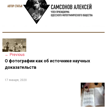
P
o
←
Previous
s
О фотографии как об источнике научных
доказательств
t
n
17 января, 2020
a
v
i