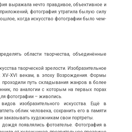
фия выражала нечто правдивое, объективное и
приложений, фотография утратила былую силу
прошлое, когда искусство фотографии было чем-
пределять области творчества, объединённые
усства творческой зрелости. Изобразительное
к XV-XVI векам, в эпоху Возрождения. Формы
е, проходили путь складывания жанров в более
енник, по аналогии с которым на первых порах
для фотографии – живопись.
идов изобразительного искусства. Ещё в
леть облик человека, сохранить его в памяти
ли заказывать художникам свои портреты.
е дождя появлялись фотоателье. Фотография в
олучила от художников презрительное прозвище