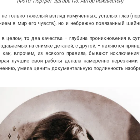
(Фото: Портрет Эдгара По. Автор неизвестен)
не только тяжёлый взгляд измученных, усталых глаз (пор
нием в мир его чувств), но и небрежно повязанный шейны
в целом, то два качества – глубина проникновения в сут
здаваемых на снимке деталей, с другой, – являются при
, как, впрочем, из всякого правила, бывают исключения
орая лучшие свои работы делала намеренно нерезкими,
ению, умела ценить документальную подлинность изображе