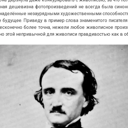
ьная дешевизна фотопроизведений не всегда была сино
, наделённые незаурядными художественными способност
будущее. Приведу в пример слова знаменитого писателя 
бесконечно более точна, нежели любое живописное произ
но этой непривычной для живописи правдивостью как в общ