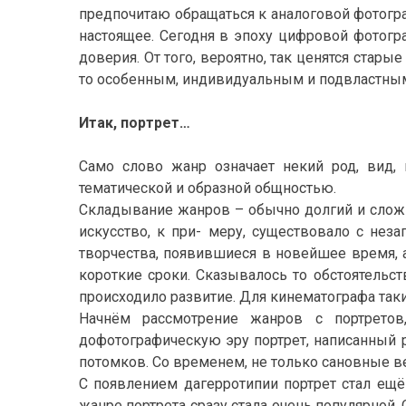
предпочитаю обращаться к аналоговой фотогр
настоящее. Сегодня в эпоху цифровой фотог
доверия. От того, вероятно, так ценятся стар
то особенным, индивидуальным и подвластным
Итак, портрет…
Само слово жанр означает некий род, вид, 
тематической и образной общностью.
Складывание жанров – обычно долгий и сложн
искусство, к при- меру, существовало с не
творчества, появившиеся в новейшее время, а
короткие сроки. Сказывалось то обстоятельст
происходило развитие. Для кинематографа так
Начнём рассмотрение жанров с портрето
дофотографическую эру портрет, написанный 
потомков. Со временем, не только сановные в
С появлением дагерротипии портрет стал ещё
жанре портрета сразу стала очень популярной