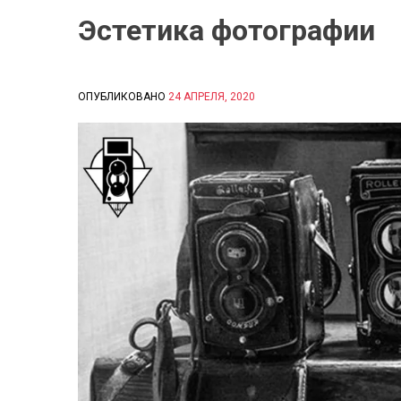
Эстетика фотографии
ОПУБЛИКОВАНО
24 АПРЕЛЯ, 2020
B
Y
С
И
Д
О
Р
О
В
А
Е
К
А
Т
Е
Р
И
Н
А