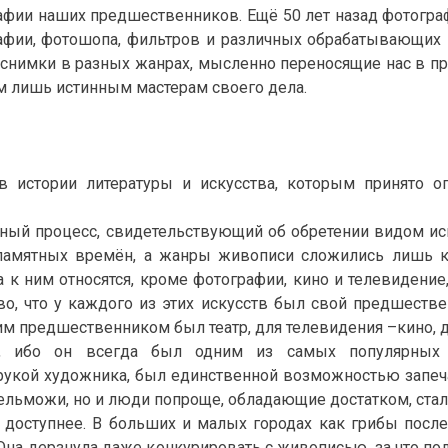
афии наших предшественников. Ещё 50 лет назад фотогра
рафии, фотошопа, фильтров и различных обрабатывающих 
ые снимки в разных жанрах, мысленно переносящие нас в 
 лишь истинным мастерам своего дела.
в истории литературы и искусства, которым принято о
ый процесс, свидетельствующий об обретении видом иск
запамятных времён, а жанры живописи сложились лишь 
 к ним относятся, кроме фотографии, кино и телевидени
во, что у каждого из этих искусств был свой предшеств
им предшественником был театр, для телевидения –кино, 
в, ибо он всегда был одним из самых популярных в
рукой художника, был единственной возможностью запечат
ельможи, но и люди попроще, обладающие достатком, ста
 доступнее. В больших и малых городах как грибы посл
. Она дерзнула даже конкурировать с живописью, за что п