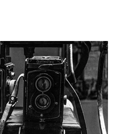
P
O
S
T
E
D
I
N
С
Т
А
Т
Ь
И
О
Ф
О
Т
О