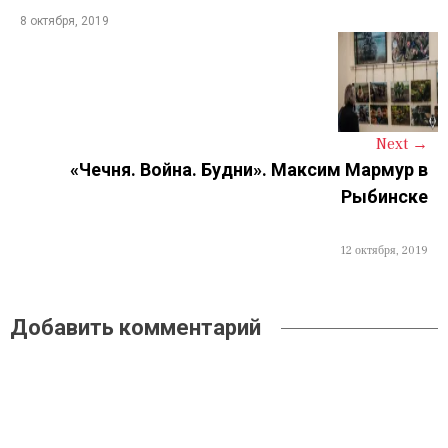
8 октября, 2019
n
a
v
i
Next
→
«Чечня. Война. Будни». Максим Мармур в
g
Рыбинске
a
t
12 октября, 2019
i
o
Добавить комментарий
n