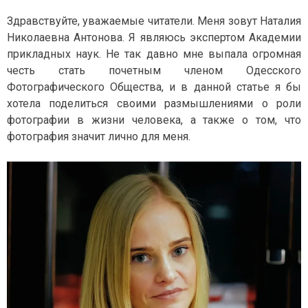
И
Н
Е
Здравствуйте, уважаемые читатели. Меня зовут Наталия
А
С
Николаевна Антонова. Я являюсь экспертом Академии
Т
В
прикладных наук. Не так давно мне выпала огромная
А
честь стать почетным членом Одесского
Фотографического Общества, и в данной статье я бы
хотела поделиться своими размышлениями о роли
фотографии в жизни человека, а также о том, что
фотография значит лично для меня.