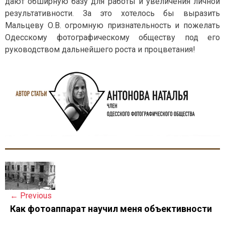
дают обширную базу для работы и увеличения личной
результативности. За это хотелось бы выразить
Мальцеву О.В. огромную признательность и пожелать
Одесскому фотографическому обществу под его
руководством дальнейшего роста и процветания!
P
o
←
Previous
s
Как фотоаппарат научил меня объективности
t