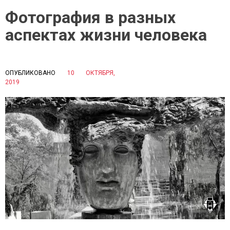
Фотография в разных
аспектах жизни человека
ОПУБЛИКОВАНО
10 ОКТЯБРЯ,
P
2019
B
O
Y
S
С
T
И
E
Д
D
О
I
Р
N
О
И
В
С
А
Т
Е
О
К
Р
А
И
Т
Я
Е
О
Р
Б