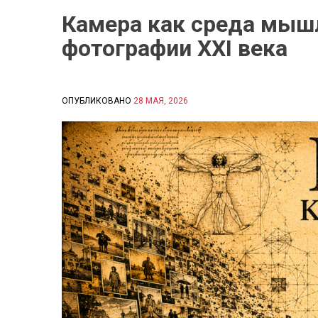
Камера как среда мышле
фотографии XXI века
ОПУБЛИКОВАНО
28 МАЯ, 2026
B
Y
С
И
Д
О
Р
О
В
А
Е
К
А
Т
Е
Р
И