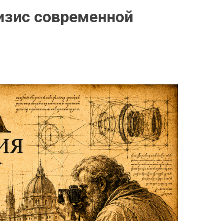
ризис современной
P
O
S
T
E
D
I
N
Н
А
У
К
А
И
Ф
О
Т