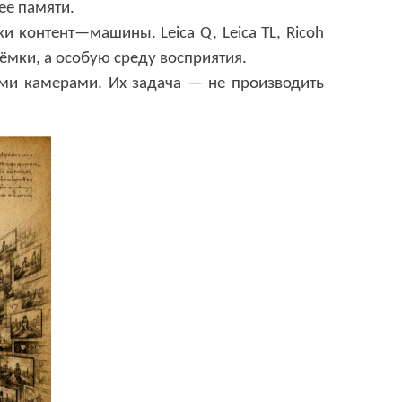
ее памяти.
ки контент
—
машины
. Leica Q, Leica TL, Ricoh
ъёмки
,
а особую среду восприятия
.
ыми камерами
.
Их задача — не производить