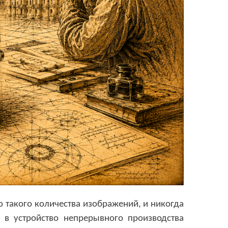
О
Г
Р
А
Ф
И
Я
о такого количества изображений, и никогда
 в устройство непрерывного производства