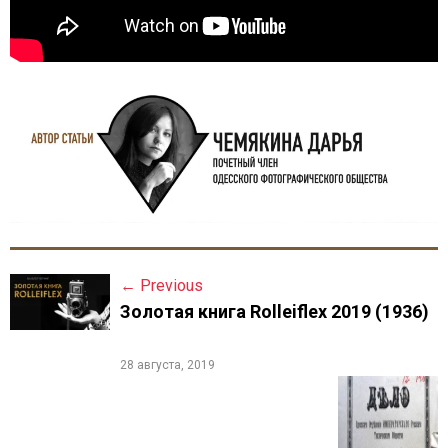
←
Previous
P
Золотая книга Rolleiflex 2019 (1936)
o
s
28 августа, 2019
t
n