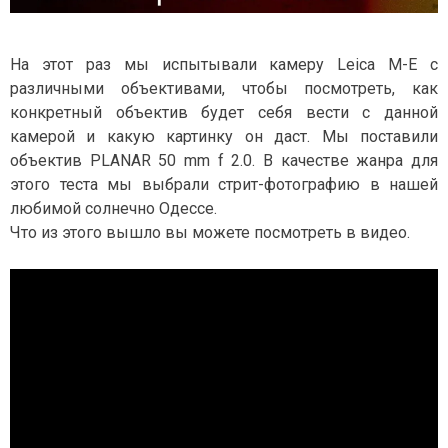
Р
Е
И
Л
Н
Е
На этот раз мы испытывали камеру Leica M-E с
А
К
различными объективами, чтобы посмотреть, как
Ц
И
конкретный объектив будет себя вести с данной
И
камерой и какую картинку он даст. Мы поставили
О
объектив PLANAR 50 mm f 2.0. В качестве жанра для
Ф
О
этого теста мы выбрали стрит-фотографию в нашей
Т
любимой солнечно Одессе.
О
Что из этого вышло вы можете посмотреть в видео.
Г
Р
А
Ф
И
И