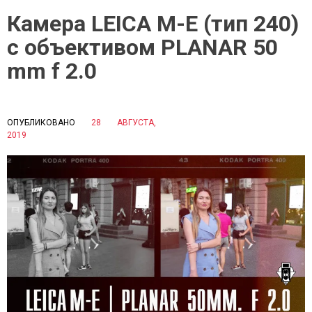
Камера LEICA M-E (тип 240)
c объективом PLANAR 50
mm f 2.0
ОПУБЛИКОВАНО
28 АВГУСТА,
P
2019
B
O
Y
S
С
T
И
E
Д
D
О
I
Р
N
О
П
В
У
А
Б
Е
Л
К
И
А
Ч
Т
Н
Е
Ы