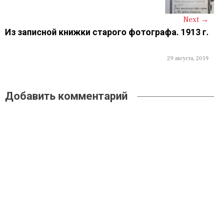
a
Next
→
v
Из записной книжки старого фотографа. 1913 г.
i
29 августа, 2019
g
a
Добавить комментарий
t
i
o
n