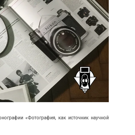
С
Т
В
А
нографии «Фотография, как источник научной