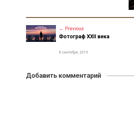
←
Previous
P
Фотограф XXII века
o
s
8 сентября, 2019
t
n
Добавить комментарий
a
v
i
g
a