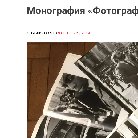
Монография «Фотограф
ОПУБЛИКОВАНО
9 СЕНТЯБРЯ, 2019
B
Y
С
И
Д
О
Р
О
В
А
Е
К
А
Т
Е
Р
И
Н
А