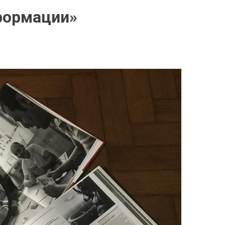
формации»
P
O
S
T
E
D
I
N
О
П
Л
А
Н
А
Х
О
Б
Щ
Е