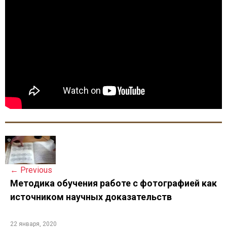
P
o
←
Previous
s
Методика обучения работе с фотографией как
источником научных доказательств
t
n
22 января, 2020