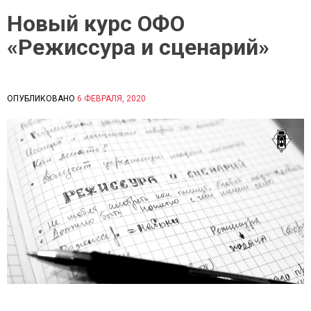
Новый курс ОФО
«Режиссура и сценарий»
ОПУБЛИКОВАНО
6 ФЕВРАЛЯ, 2020
B
P
Y
O
С
S
И
T
Д
E
О
D
Р
I
О
N
В
О
А
П
Е
Л
К
А
А
Н
Т
А
Е
Х
Р
О
И
Б