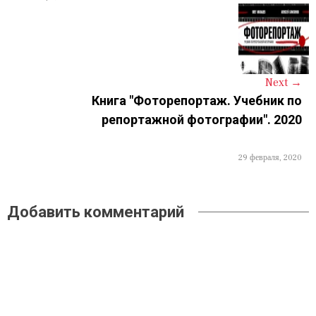
a
v
i
Next
→
g
Книга "Фоторепортаж. Учебник по
a
репортажной фотографии". 2020
t
29 февраля, 2020
i
o
Добавить комментарий
n