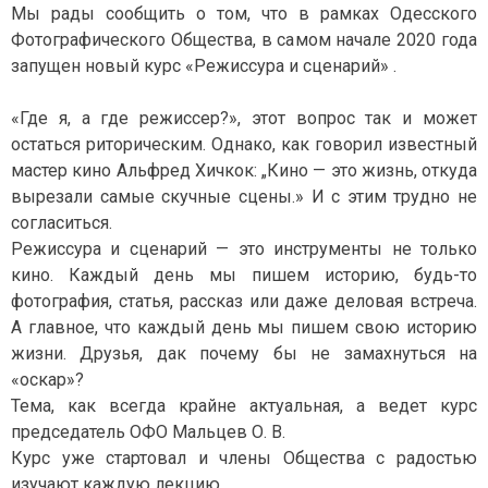
Н
Мы рады сообщить о том, что в рамках Одесского
А
Е
Фотографического Общества, в самом начале 2020 года
С
Т
запущен новый курс «Режиссура и сценарий» .
В
А
«Где я, а где режиссер?», этот вопрос так и может
остаться риторическим. Однако, как говорил известный
мастер кино Альфред Хичкок: „Кино — это жизнь, откуда
вырезали самые скучные сцены.» И с этим трудно не
согласиться.
Режиссура и сценарий — это инструменты не только
кино. Каждый день мы пишем историю, будь-то
фотография, статья, рассказ или даже деловая встреча.
А главное, что каждый день мы пишем свою историю
жизни. Друзья, дак почему бы не замахнуться на
«оскар»?
Тема, как всегда крайне актуальная, а ведет курс
председатель ОФО Мальцев О. В.
Курс уже стартовал и члены Общества с радостью
изучают каждую лекцию.