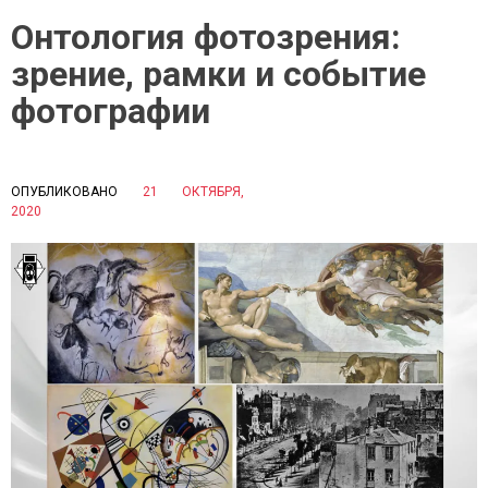
Онтология фотозрения:
зрение, рамки и событие
фотографии
ОПУБЛИКОВАНО
21 ОКТЯБРЯ,
P
2020
B
O
Y
S
С
T
И
E
Д
D
О
I
Р
N
О
Н
В
А
А
У
Е
К
К
А
А
И
Т
Ф
Е
О