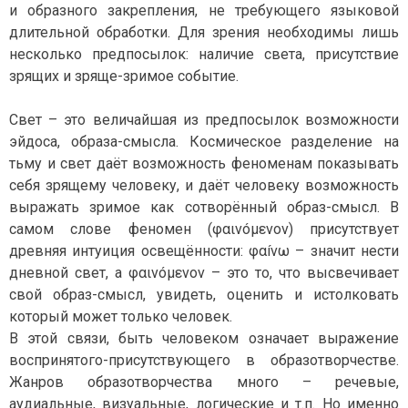
и образного закрепления, не требующего языковой
длительной обработки. Для зрения необходимы лишь
несколько предпосылок: наличие света, присутствие
зрящих и зряще-зримое событие.
Свет – это величайшая из предпосылок возможности
эйдоса, образа-смысла. Космическое разделение на
тьму и свет даёт возможность феноменам показывать
себя зрящему человеку, и даёт человеку возможность
выражать зримое как сотворённый образ-смысл. В
самом слове феномен (φαινóμενον) присутствует
древняя интуиция освещённости: φαíνω – значит нести
дневной свет, а φαινóμενον – это то, что высвечивает
свой образ-смысл, увидеть, оценить и истолковать
который может только человек.
В этой связи, быть человеком означает выражение
воспринятого-присутствующего в образотворчестве.
Жанров образотворчества много – речевые,
аудиальные, визуальные, логические и т.п. Но именно