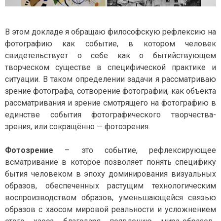
Р
Т
И
О
Н
Г
В этом докладе я обращаю философскую рефлексию на
А
Р
фотографию как событие, в котором человек
А
Ф
свидетельствует о себе как о бытийствующем
И
творческом существе в специфической практике и
Я
ситуации. В таком определении задачи я рассматриваю
зрение фотографа, сотворение фотографии, как объекта
рассматривания и зрение смотрящего на фотографию в
единстве события фотографического творчества-
зрения, или сокращённо — фотозрения.
Фотозрение
– это событие, рефлексирующее
всматривание в которое позволяет понять специфику
бытия человеком в эпоху доминирования визуальных
образов, обеспеченных растущим технологическим
воспроизводством образов, уменьшающейся связью
образов с хаосом мировой реальности и усложнением