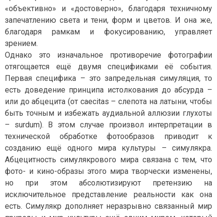
«объективно» и «достоверно», благодаря техничному
запечатлению света и тени, форм и цветов. И она же,
благодаря рамкам и фокусированию, управляет
зрением.
Однако это изначальное противоречие фотографии
отягощается ещё двумя спецификами её события.
Первая специфика – это запредельная симуляция, то
есть доведение принципа истолкования до абсурда –
или до абцецита (от caecitas – слепота на латыни, чтобы
быть точным и избежать аудиальной аллюзии глухоты
– surdum). В этом случае произвол интерпретации в
технической обработке фотообразов приводит к
созданию ещё одного мира культуры – симулякра.
Абцецитность симулякрового мира связана с тем, что
фото- и кино-образы этого мира творчески изменены,
но при этом абсолютизируют претензию на
исключительное представление реальности как она
есть. Симулякр дополняет неразрывно связанный мир