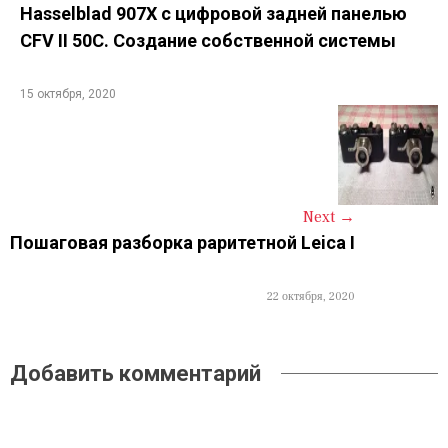
s
Hasselblad 907X с цифровой задней панелью
CFV II 50C. Создание собственной системы
t
n
15 октября, 2020
a
v
i
Next
→
g
Пошаговая разборка раритетной Leica I
a
t
22 октября, 2020
i
o
Добавить комментарий
n