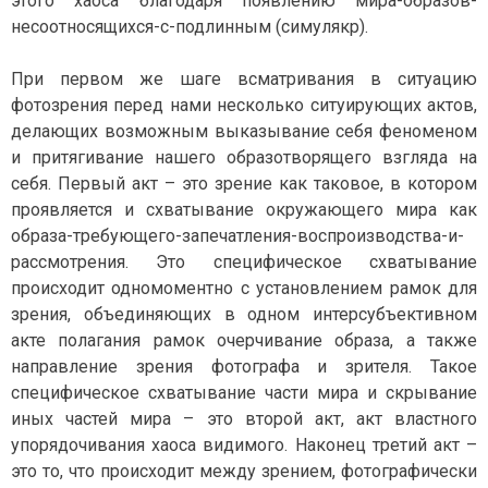
этого хаоса благодаря появлению мира-образов-
несоотносящихся-с-подлинным (симулякр).
При первом же шаге всматривания в ситуацию
фотозрения перед нами несколько ситуирующих актов,
делающих возможным выказывание себя феноменом
и притягивание нашего образотворящего взгляда на
себя. Первый акт – это зрение как таковое, в котором
проявляется и схватывание окружающего мира как
образа-требующего-запечатления-воспроизводства-и-
рассмотрения. Это специфическое схватывание
происходит одномоментно с установлением рамок для
зрения, объединяющих в одном интерсубъективном
акте полагания рамок очерчивание образа, а также
направление зрения фотографа и зрителя. Такое
специфическое схватывание части мира и скрывание
иных частей мира – это второй акт, акт властного
упорядочивания хаоса видимого. Наконец третий акт –
это то, что происходит между зрением, фотографически