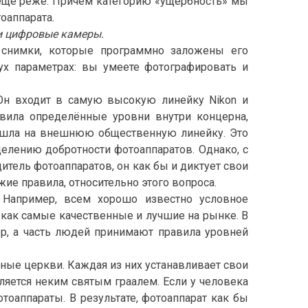
 ещё реже. Причём категорию «ущербность» мы
оаппарата.
и цифровые камеры.
 снимки, которые программно заложены его
ух параметрах: вы умеете фотографировать и
Он входит в самую высокую линейку Nikon и
овила определённые уровни внутри концерна,
ерешла на внешнюю общественную линейку. Это
делению добротности фотоаппаратов. Однако, с
дитель фотоаппаратов, он как бы и диктует свои
жие правила, относительно этого вопроса.
. Например, всем хорошо известно условное
 как самые качественные и лучшие на рынке. В
р, а часть людей принимают правила уровней
зные церкви. Каждая из них устанавливает свои
ляется неким святым граалем. Если у человека
отоаппараты. В результате, фотоаппарат как бы