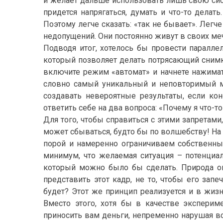
и желает дальше использовать лишь свою сист
придется напрягаться, думать и что-то делат
Поэтому легче сказать: «так не бывает». Лег
недопущений. Они постоянно живут в своих меч
Подводя итог, хотелось бы провести паралле
который позволяет делать потрясающий снимки,
включите режим «автомат» и начнете нажимать
словно самый уникальный и неповторимый м
создавать невероятные результаты, если кон
ответить себе на два вопроса: «Почему я что-
Для того, чтобы справиться с этими запретами
может сбываться, будто бы по волшебству! На 
порой и намеренно ограничиваем собственный
минимум, что желаемая ситуация – потенциа
который можно было бы сделать. Природа ог
представить этот кадр, не то, чтобы его запе
будет? Этот же принцип реализуется и в жизн
Вместо этого, хотя бы в качестве эксперим
приносить вам деньги, непременно нарушая вс