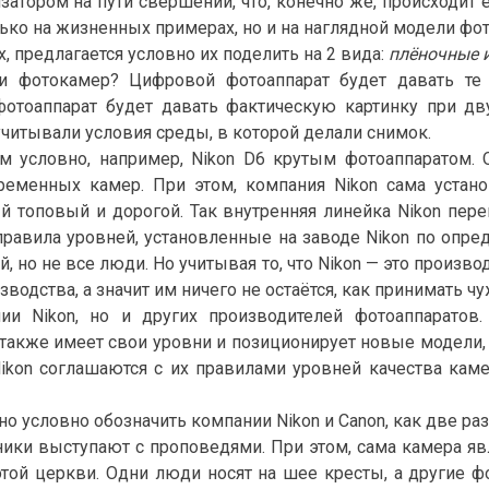
затором на пути свершений, что, конечно же, происходит
ько на жизненных примерах, но и на наглядной модели фот
, предлагается условно их поделить на 2 вида:
плёночные 
 фотокамер? Цифровой фотоаппарат будет давать те
фотоаппарат будет давать фактическую картинку при дв
учитывали условия среды, в которой делали снимок.
 условно, например, Nikon D6 крутым фотоаппаратом. 
ременных камер. При этом, компания Nikon сама устан
ый топовый и дорогой. Так внутренняя линейка Nikon п
равила уровней, установленные на заводе Nikon по опре
 но не все люди. Но учитывая то, что Nikon — это произво
водства, а значит им ничего не остаётся, как принимать чу
ии Nikon, но и других производителей фотоаппаратов
n также имеет свои уровни и позиционирует новые модели,
ikon соглашаются с их правилами уровней качества каме
 условно обозначить компании Nikon и Canon, как две ра
ники выступают с проповедями. При этом, сама камера яв
этой церкви. Одни люди носят на шее кресты, а другие ф