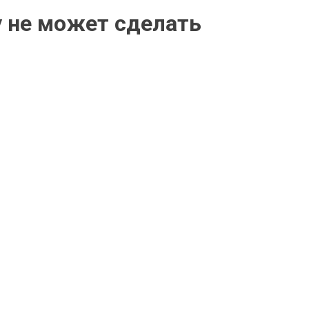
у не может сделать
P
O
S
T
E
D
I
N
С
Т
А
Т
Ь
И
О
Ф
О