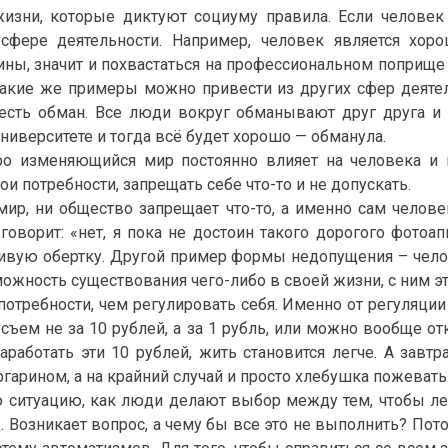
зни, которые диктуют социуму правила. Если человек н
сфере деятельности. Например, человек является хор
ины, значит и похвастаться на профессиональном поприще н
такие же примеры можно привести из других сфер деяте
есть обман. Все люди вокруг обманывают друг друга и
университете и тогда всё будет хорошо — обманула.
о изменяющийся мир постоянно влияет на человека и в
и потребности, запрещать себе что-то и не допускать.
ир, ни общество запрещает что-то, а именно сам человек 
оворит: «нет, я пока не достоин такого дорогого фотоа
ивую обертку. Другой пример формы недопущения – челов
можность существования чего-либо в своей жизни, с ним эт
потребности, чем регулировать себя. Именно от регуляци
 съем не за 10 рублей, а за 1 рубль, или можно вообще 
аработать эти 10 рублей, жить становится легче. А завт
арином, а на крайний случай и просто хлебушка пожевать. 
 ситуацию, как люди делают выбор между тем, чтобы лет
.д. Возникает вопрос, а чему бы все это не выполнить? По