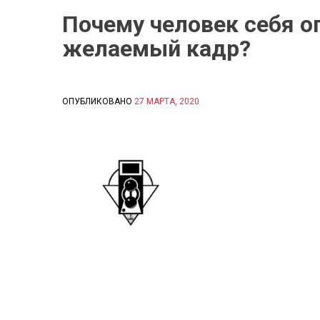
Почему человек себя о
желаемый кадр?
ОПУБЛИКОВАНО
27 МАРТА, 2020
B
Y
С
И
Д
О
Р
О
В
А
Е
К
А
Т
Е
Р
И