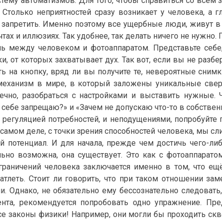
ему автоматизмов. Для того, чтобы справиться со всем з
ь. Столько неприятностей сразу возникает у человека, а 
че запретить. Именно поэтому все ущербные люди, живут в
тах и иллюзиях. Так удобнее, так делать ничего не нужно.
ль между человеком и фотоаппаратом. Представьте себе,
 от которых захватывает дух. Так вот, если вы не разбер
 на кнопку, вряд ли вы получите те, невероятные снимки
еханизм в мире, в который заложены уникальные свер
ечно, разобраться с настройками и выставить нужные. 
то себе запрещаю?» и «Зачем не допускаю что-то в собстве
, регуляцией потребностей, и неподущениями, попробуйте 
самом деле, с точки зрения способностей человека, мы сли
 потенциал. И для начала, прежде чем достичь чего-либо
льно возможна, она существует. Это как с фотоаппарато
раничений человека заключается именно в том, что ещё
чатлеть. Стоит ли говорить, что при таком отношении за
и. Однако, не обязательно ему бессознательно следовать
ента, рекомендуется попробовать одно упражнение. Пре
е законы физики! Например, они могли бы проходить скво