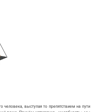
Т
О
Г
Р
А
Ф
И
И
го человека, выступая то препятствием на пути