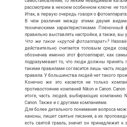
самостановления, то неким невидимым катали
рассмотрим в некоем особенном ключе: не тол
Итак, в первую очередь говоря о фотоаппаратах
В чём различия между этими двумя видами
техническими характеристиками. Плёночный 
правильно выставлять настройки, а также, вы 
Что же такое «крутой фотоаппарат»?
Назовём
действительно считается топовым среди сов
обозначив именно этот фотоаппарат, как сам
подразумевает то, что люди должны принять п
такими правилами согласится лишь часть людей,
правила. У большинства людей нет такого произ
Конечно же это касается не только компан
противостояние компаний Nikon и Canon. Cano
итоге, часть людей, выбирающих компанию N
Canon. Также и с другими компаниями.
Для более детального понимания вопроса можно
каноны, пишет святые писания, а их проповед
есть святой грааль, значит он принадлежит к 