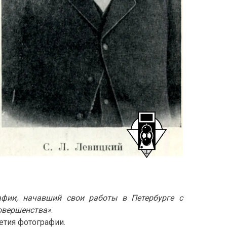
Т
О
Г
Р
А
Ф
И
И
афии, начавший свои работы в Петербурге с
овершенства»
.
етия фотографии.