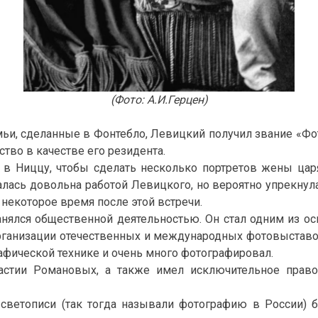
(Фото: А.И.Герцен)
семьи, сделанные в Фонтебло, Левицкий получил звание «Фо
тво в качестве его резидента.
в Ниццу, чтобы сделать несколько портретов жены царя
алась довольна работой Левицкого, но вероятно упрекнула
некоторое время после этой встречи.
анялся общественной деятельностью. Он стал одним из ос
рганизации отечественных и международных фотовыставок
фической технике и очень много фотографировал.
астии Романовых, а также имел исключительное право
 светописи (так тогда называли фотографию в России) б