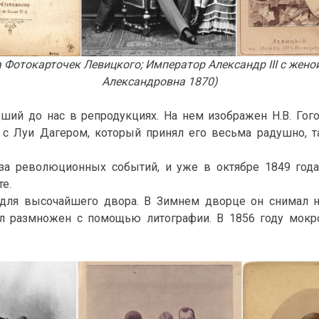
 Фотокарточек Левицкого; Император Александр III с жен
Александровна 1870)
ший до нас в репродукциях. На нем изображен Н.В. Гого
с Луи Дагером, который принял его весьма радушно, т
за революционных событий, и уже в октябре 1849 года
е.
 для высочайшего двора. В Зимнем дворце он снимал н
был размножен с помощью литографии. В 1856 году мок