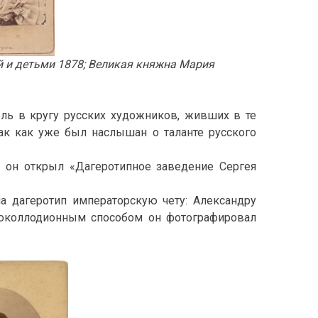
ой и детьми 1878; Великая княжна Мария
ль в кругу русских художников, живших в те
ак как уже был наслышан о таланте русского
 он открыл «Дагеротипное заведение Сергея
а дагеротип императорскую чету: Александру
роколлодионным способом он фотографировал