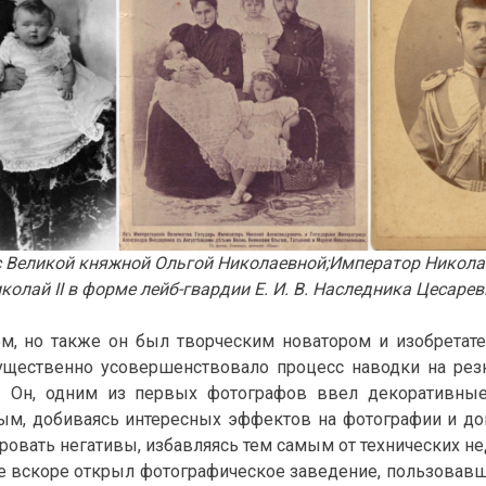
I с Великой княжной Ольгой Николаевной;Император Никол
колай II в форме лейб-гвардии Е. И. В. Наследника Цесаре
, но также он был творческим новатором и изобретат
существенно усовершенствовало процесс наводки на резк
х. Он, одним из первых фотографов ввел декоративны
ным, добиваясь интересных эффектов на фотографии и док
вать негативы, избавляясь тем самым от технических не
где вскоре открыл фотографическое заведение, пользовав