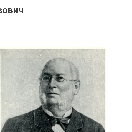
вович
P
O
S
T
E
D
I
N
Л
И
Ч
Н
О
С
Т
И
И
Ф
О