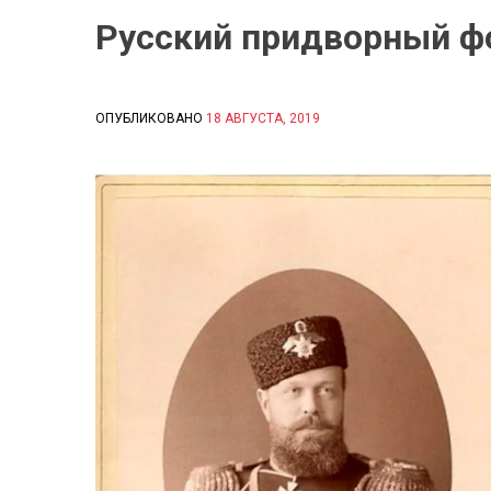
Русский придворный ф
ОПУБЛИКОВАНО
18 АВГУСТА, 2019
B
Y
С
И
Д
О
Р
О
В
А
Е
К
А
Т
Е
Р
И
Н
А