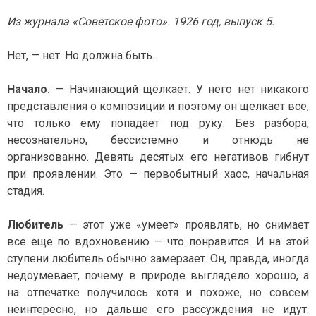
И
О
Н
Г
Из журнала «Советское фото». 1926 год, выпуск 5.
А
Р
А
Ф
Нет, — нет. Но должна быть.
И
Я
Начало.
— Начинающий щелкает. У него нет никакого
представления о композиции и поэтому он щелкает все,
что только ему попадает под руку. Без разбора,
несознательно, бессистемно и отнюдь не
организованно. Девять десятых его негативов гибнут
при проявлении. Это — первобытный хаос, начальная
стадия.
Любитель
— этот уже «умеет» проявлять, но снимает
все еще по вдохновению — что понравится. И на этой
ступени любитель обычно замерзает. Он, правда, иногда
недоумевает, почему в природе выглядело хорошо, а
на отпечатке получилось хотя и похоже, но совсем
неинтересно, но дальше его рассуждения не идут.