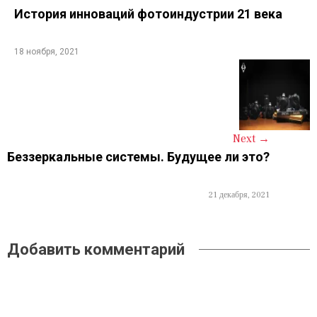
s
История инноваций фотоиндустрии 21 века
t
18 ноября, 2021
n
a
v
i
Next
→
Беззеркальные системы. Будущее ли это?
g
a
21 декабря, 2021
t
i
Добавить комментарий
o
n