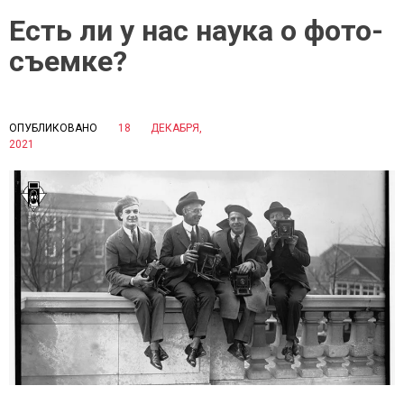
Есть ли у нас наука о фото-
съемке?
ОПУБЛИКОВАНО
18 ДЕКАБРЯ,
P
2021
B
O
Y
S
С
T
И
E
Д
D
О
I
Р
N
О
Н
В
А
А
У
Е
К
К
А
А
И
Т
Ф
Е
О
Р
Т