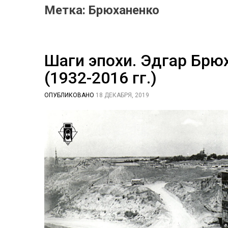
Метка:
Брюханенко
Шаги эпохи. Эдгар Брю
(1932-2016 гг.)
ОПУБЛИКОВАНО
18 ДЕКАБРЯ, 2019
B
Y
С
И
Д
О
Р
О
В
А
Е
К
А
Т
Е