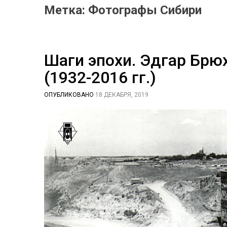
Метка:
Фотографы Сибири
Шаги эпохи. Эдгар Брю
(1932-2016 гг.)
ОПУБЛИКОВАНО
18 ДЕКАБРЯ, 2019
B
Y
С
И
Д
О
Р
О
В
А
Е
К
А
Т
Е